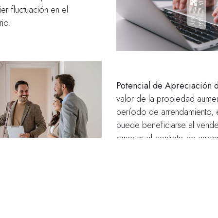
er fluctuación en el
io.
Potencial de Apreciación d
valor de la propiedad aumen
período de arrendamiento, el
puede beneficiarse al vende
renovar el contrato de arre
términos más favorables.
s:
Dependiendo de la
igente, el leasing inmobiliario