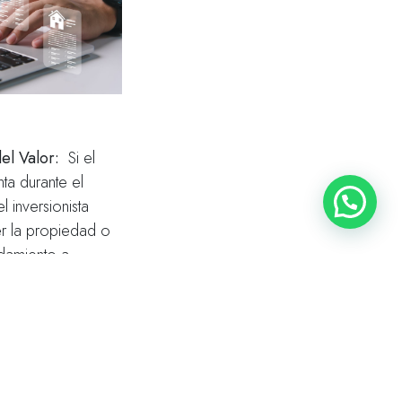
el Valor:
Si el
ta durante el
 inversionista
r la propiedad o
ndamiento a