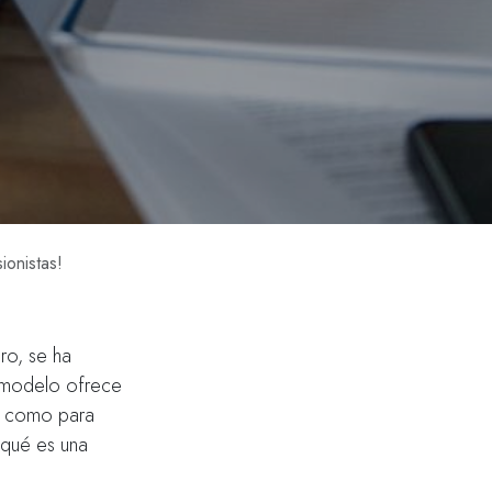
ionistas!
ero, se ha
te modelo ofrece
os como para
r qué es una