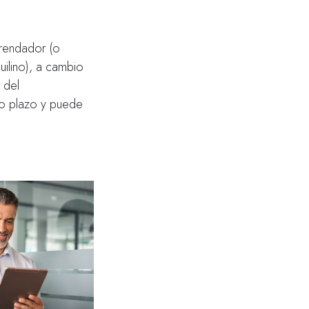
arrendador (o
uilino), a cambio
 del
rgo plazo y puede