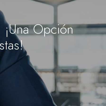
o: ¡Una Opción
stas!