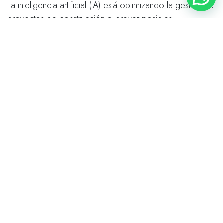
La inteligencia artificial (IA) está optimizando la gestión de
proyectos de construcción al prever posibles
problemas, programar tareas de manera eficiente y
mejorar la toma de decisiones. Desde la planificación
inicial hasta la ejecución, la IA está agilizando procesos y
mejorando la productividad en la industria.
En resumen, la industria de la construcción está
evolucionando rápidamente en respuesta a los desafíos
actuales. Aquellas empresas que adopten estas
tendencias emergentes estarán mejor posicionadas para
prosperar en un entorno competitivo y en constante
cambio. La innovación es clave, y el futuro de la
construcción parece emocionante con tecnologías que
no solo mejoran la eficiencia, sino que también abren
nuevas posibilidades creativas.